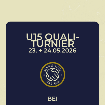
U15 QUALI-
TURNIER
23. + 24.05.2026
BEI