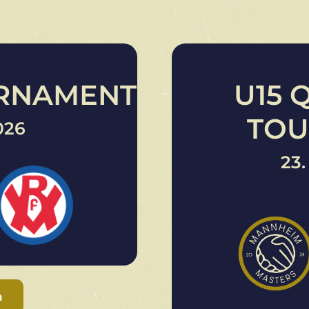
URNAMENT
U15 
TO
026
23.
n