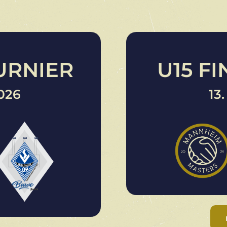
URNIER
U15 F
2026
13