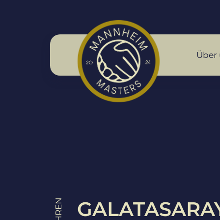
Über 
GALATASARA